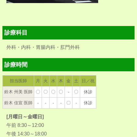
診療科目
外科・内科・胃腸内科・肛門外科
診療時間
担当医師
月
火
水
木
金
土
日／祝
鈴木 州美 医師
〇
〇
〇
〇
-
〇
休診
鈴木 佳宣 医師
-
-
-
-
〇
-
休診
[月曜日～金曜日]
午前 8:30～12:00
午後 14:30～18:00