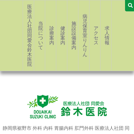
医
療
法
病
人
児
当
施
社
保
院
診
健
設・
ア
求
団
育
に
療
診
設
ク
人
同
室
つ
案
案
備
セ
情
愛
り
い
内
内
案
ス
報
会
ん
て
内
鈴
り
木
ん
医
院
静岡県裾野市 外科 内科 胃腸内科 肛門外科 医療法人社団 同