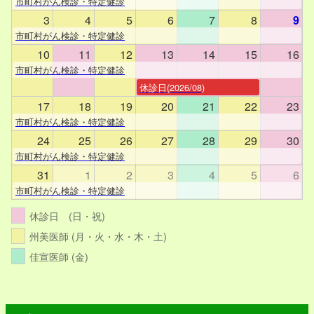
市町村がん検診・特定健診
3
4
5
6
7
8
9
市町村がん検診・特定健診
10
11
12
13
14
15
16
市町村がん検診・特定健診
休診日(2026/08)
17
18
19
20
21
22
23
市町村がん検診・特定健診
24
25
26
27
28
29
30
市町村がん検診・特定健診
31
1
2
3
4
5
6
市町村がん検診・特定健診
休診日 (日・祝)
州美医師 (月・火・水・木・土)
佳宣医師 (金)