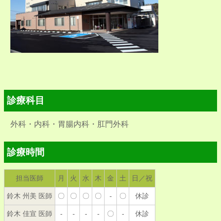
診療科目
外科・内科・胃腸内科・肛門外科
診療時間
担当医師
月
火
水
木
金
土
日／祝
鈴木 州美 医師
〇
〇
〇
〇
-
〇
休診
鈴木 佳宣 医師
-
-
-
-
〇
-
休診