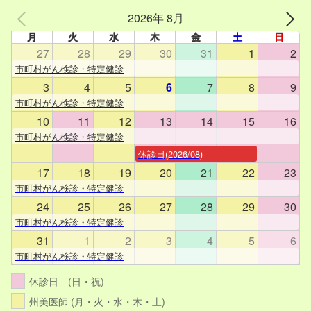
2026年 8月
月
火
水
木
金
土
日
27
28
29
30
31
1
2
市町村がん検診・特定健診
3
4
5
6
7
8
9
市町村がん検診・特定健診
10
11
12
13
14
15
16
市町村がん検診・特定健診
休診日(2026/08)
17
18
19
20
21
22
23
市町村がん検診・特定健診
24
25
26
27
28
29
30
市町村がん検診・特定健診
31
1
2
3
4
5
6
市町村がん検診・特定健診
休診日 (日・祝)
州美医師 (月・火・水・木・土)