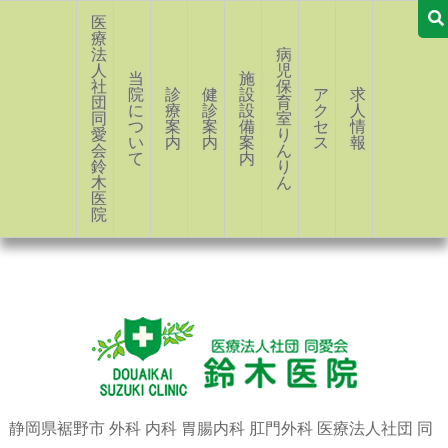
医
療
法
病
人
児
当
施
社
保
院
診
健
設・
ア
求
団
育
に
療
診
設
ク
人
同
室
つ
案
案
備
セ
情
愛
り
い
内
内
案
ス
報
会
ん
て
内
鈴
り
木
ん
医
院
静岡県裾野市 外科 内科 胃腸内科 肛門外科 医療法人社団 同