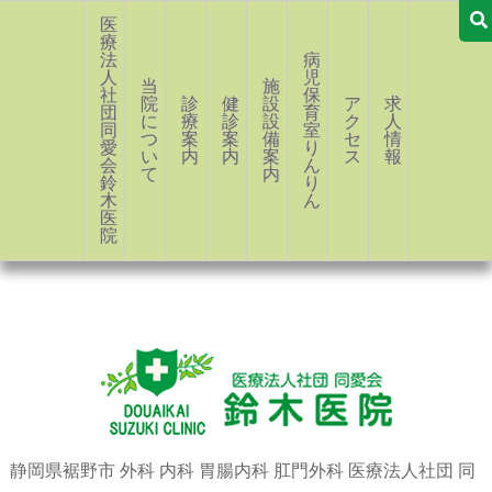
医
療
法
病
人
児
当
施
社
保
院
診
健
設・
ア
求
団
育
に
療
診
設
ク
人
同
室
つ
案
案
備
セ
情
愛
り
い
内
内
案
ス
報
会
ん
て
内
鈴
り
木
ん
医
院
静岡県裾野市 外科 内科 胃腸内科 肛門外科 医療法人社団 同