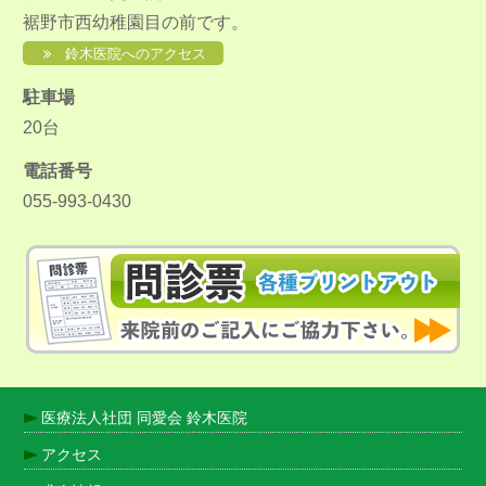
裾野市西幼稚園目の前です。
鈴木医院へのアクセス
駐車場
20台
電話番号
055-993-0430
医療法人社団 同愛会 鈴木医院
アクセス