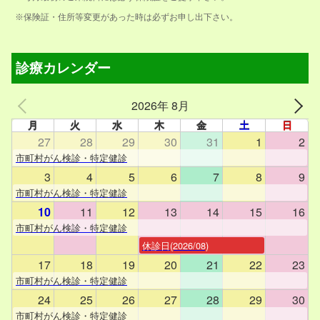
※保険証・住所等変更があった時は必ずお申し出下さい。
診療カレンダー
2026年 8月
月
火
水
木
金
土
日
27
28
29
30
31
1
2
市町村がん検診・特定健診
3
4
5
6
7
8
9
市町村がん検診・特定健診
10
11
12
13
14
15
16
市町村がん検診・特定健診
休診日(2026/08)
17
18
19
20
21
22
23
市町村がん検診・特定健診
24
25
26
27
28
29
30
市町村がん検診・特定健診