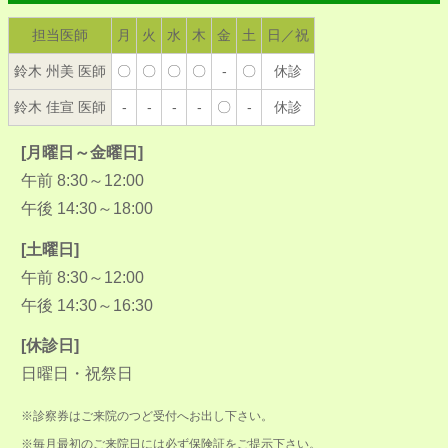
担当医師
月
火
水
木
金
土
日／祝
鈴木 州美 医師
〇
〇
〇
〇
-
〇
休診
鈴木 佳宣 医師
-
-
-
-
〇
-
休診
[月曜日～金曜日]
午前 8:30～12:00
午後 14:30～18:00
[土曜日]
午前 8:30～12:00
午後 14:30～16:30
[休診日]
日曜日・祝祭日
※診察券はご来院のつど受付へお出し下さい。
※毎月最初のご来院日には必ず保険証をご提示下さい。