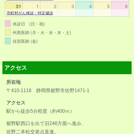
31
1
2
3
4
5
6
市町村がん検診・特定健診
休診日 (日・祝)
州美医師 (月・火・水・木・土)
佳宣医師 (金)
アクセス
所在地
〒410-1118 静岡県裾野市佐野1471-1
アクセス
駅から徒歩5分程度（約400ｍ）
裾野駅西口を出て旧246方面へ進み、
佐野二本松交差点直進。