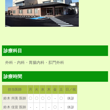
診療科目
外科・内科・胃腸内科・肛門外科
診療時間
担当医師
月
火
水
木
金
土
日／祝
鈴木 州美 医師
〇
〇
〇
〇
-
〇
休診
鈴木 佳宣 医師
-
-
-
-
〇
-
休診