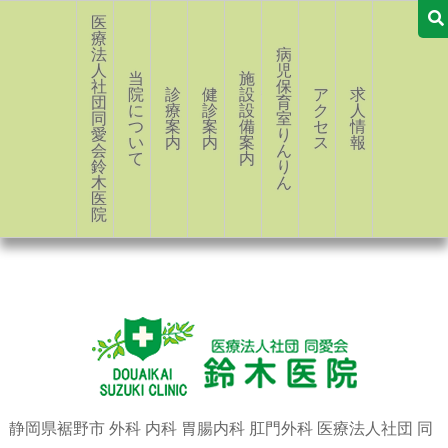
医
療
法
病
人
児
当
施
社
保
院
診
健
設・
ア
求
団
育
に
療
診
設
ク
人
同
室
つ
案
案
備
セ
情
愛
り
い
内
内
案
ス
報
会
ん
て
内
鈴
り
木
ん
医
院
静岡県裾野市 外科 内科 胃腸内科 肛門外科 医療法人社団 同