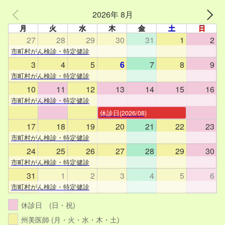
2026年 8月
月
火
水
木
金
土
日
27
28
29
30
31
1
2
市町村がん検診・特定健診
3
4
5
6
7
8
9
市町村がん検診・特定健診
10
11
12
13
14
15
16
市町村がん検診・特定健診
休診日(2026/08)
17
18
19
20
21
22
23
市町村がん検診・特定健診
24
25
26
27
28
29
30
市町村がん検診・特定健診
31
1
2
3
4
5
6
市町村がん検診・特定健診
休診日 (日・祝)
州美医師 (月・火・水・木・土)