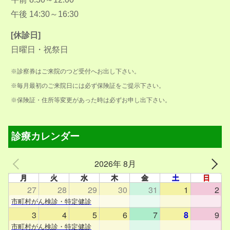
午後 14:30～16:30
[休診日]
日曜日・祝祭日
※診察券はご来院のつど受付へお出し下さい。
※毎月最初のご来院日には必ず保険証をご提示下さい。
※保険証・住所等変更があった時は必ずお申し出下さい。
診療カレンダー
2026年 8月
月
火
水
木
金
土
日
27
28
29
30
31
1
2
市町村がん検診・特定健診
3
4
5
6
7
8
9
市町村がん検診・特定健診