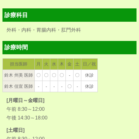
診療科目
外科・内科・胃腸内科・肛門外科
診療時間
担当医師
月
火
水
木
金
土
日／祝
鈴木 州美 医師
〇
〇
〇
〇
-
〇
休診
鈴木 佳宣 医師
-
-
-
-
〇
-
休診
[月曜日～金曜日]
午前 8:30～12:00
午後 14:30～18:00
[土曜日]
午前 8:30～12:00