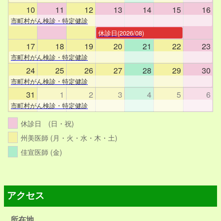
10
11
12
13
14
15
16
市町村がん検診・特定健診
休診日(2026/08)
17
18
19
20
21
22
23
市町村がん検診・特定健診
24
25
26
27
28
29
30
市町村がん検診・特定健診
31
1
2
3
4
5
6
市町村がん検診・特定健診
休診日 (日・祝)
州美医師 (月・火・水・木・土)
佳宣医師 (金)
アクセス
所在地