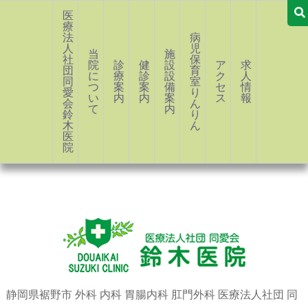
医
療
法
病
人
児
当
施
社
保
院
診
健
設・
ア
求
団
育
に
療
診
設
ク
人
同
室
つ
案
案
備
セ
情
愛
り
い
内
内
案
ス
報
会
ん
て
内
鈴
り
木
ん
医
院
静岡県裾野市 外科 内科 胃腸内科 肛門外科 医療法人社団 同