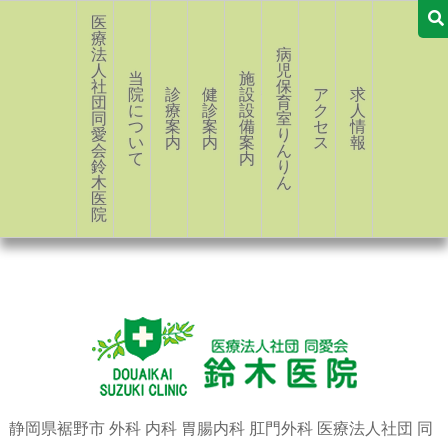
医
療
法
病
人
児
当
施
社
保
院
診
健
設・
ア
求
団
育
に
療
診
設
ク
人
同
室
つ
案
案
備
セ
情
愛
り
い
内
内
案
ス
報
会
ん
て
内
鈴
り
木
ん
医
院
静岡県裾野市 外科 内科 胃腸内科 肛門外科 医療法人社団 同