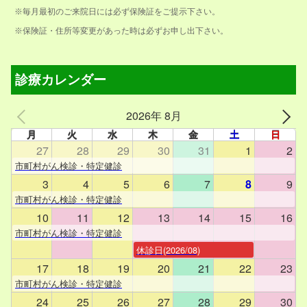
※毎月最初のご来院日には必ず保険証をご提示下さい。
※保険証・住所等変更があった時は必ずお申し出下さい。
診療カレンダー
2026年 8月
月
火
水
木
金
土
日
27
28
29
30
31
1
2
市町村がん検診・特定健診
3
4
5
6
7
8
9
市町村がん検診・特定健診
10
11
12
13
14
15
16
市町村がん検診・特定健診
休診日(2026/08)
17
18
19
20
21
22
23
市町村がん検診・特定健診
24
25
26
27
28
29
30