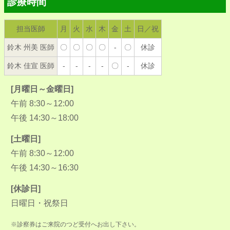
診療時間
担当医師
月
火
水
木
金
土
日／祝
鈴木 州美 医師
〇
〇
〇
〇
-
〇
休診
鈴木 佳宣 医師
-
-
-
-
〇
-
休診
[月曜日～金曜日]
午前 8:30～12:00
午後 14:30～18:00
[土曜日]
午前 8:30～12:00
午後 14:30～16:30
[休診日]
日曜日・祝祭日
※診察券はご来院のつど受付へお出し下さい。