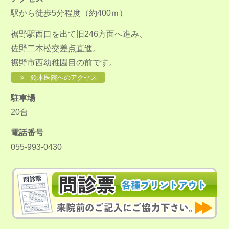
駅から徒歩5分程度（約400ｍ）
裾野駅西口を出て旧246方面へ進み、
佐野二本松交差点直進。
裾野市西幼稚園目の前です。
鈴木医院へのアクセス
駐車場
20台
電話番号
055-993-0430