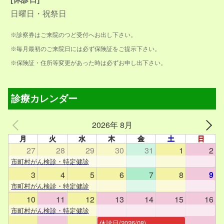
日曜日・祝祭日
※診察券はご来院のつど受付へお出し下さい。
※毎月最初のご来院日には必ず保険証をご提示下さい。
※保険証・住所等変更があった時は必ずお申し出下さい。
診療カレンダー
2026年 8月
月
火
水
木
金
土
日
27
28
29
30
31
1
2
市町村がん検診・特定健診
3
4
5
6
7
8
9
市町村がん検診・特定健診
10
11
12
13
14
15
16
市町村がん検診・特定健診
休診日(2026/08)