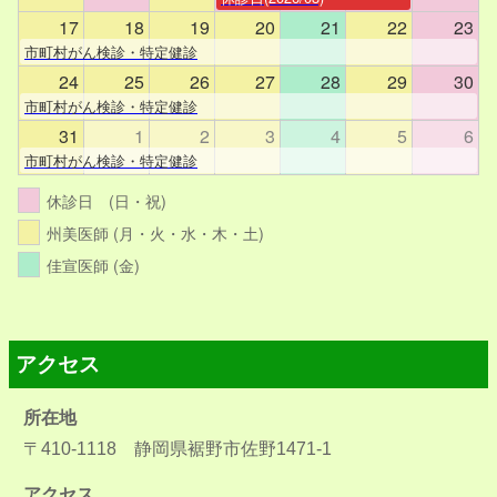
17
18
19
20
21
22
23
市町村がん検診・特定健診
24
25
26
27
28
29
30
市町村がん検診・特定健診
31
1
2
3
4
5
6
市町村がん検診・特定健診
休診日 (日・祝)
州美医師 (月・火・水・木・土)
佳宣医師 (金)
アクセス
所在地
〒410-1118 静岡県裾野市佐野1471-1
アクセス