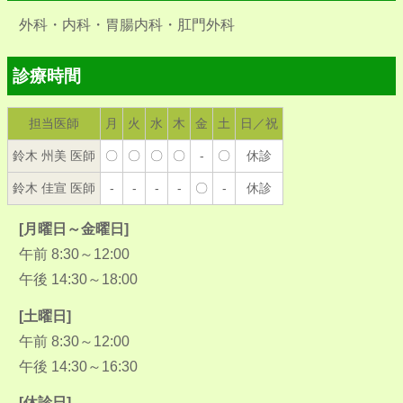
外科・内科・胃腸内科・肛門外科
診療時間
担当医師
月
火
水
木
金
土
日／祝
鈴木 州美 医師
〇
〇
〇
〇
-
〇
休診
鈴木 佳宣 医師
-
-
-
-
〇
-
休診
[月曜日～金曜日]
午前 8:30～12:00
午後 14:30～18:00
[土曜日]
午前 8:30～12:00
午後 14:30～16:30
[休診日]