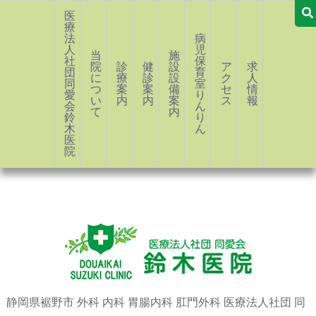
医
療
法
病
人
児
当
施
社
保
院
診
健
設・
ア
求
団
育
に
療
診
設
ク
人
同
室
つ
案
案
備
セ
情
愛
り
い
内
内
案
ス
報
会
ん
て
内
鈴
り
木
ん
医
院
静岡県裾野市 外科 内科 胃腸内科 肛門外科 医療法人社団 同