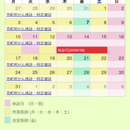
月
火
水
木
金
土
日
27
28
29
30
31
1
2
市町村がん検診・特定健診
3
4
5
6
7
8
9
市町村がん検診・特定健診
10
11
12
13
14
15
16
市町村がん検診・特定健診
休診日(2026/08)
17
18
19
20
21
22
23
市町村がん検診・特定健診
24
25
26
27
28
29
30
市町村がん検診・特定健診
31
1
2
3
4
5
6
市町村がん検診・特定健診
休診日 (日・祝)
州美医師 (月・火・水・木・土)
佳宣医師 (金)