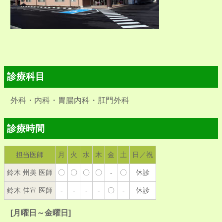
診療科目
外科・内科・胃腸内科・肛門外科
診療時間
担当医師
月
火
水
木
金
土
日／祝
鈴木 州美 医師
〇
〇
〇
〇
-
〇
休診
鈴木 佳宣 医師
-
-
-
-
〇
-
休診
[月曜日～金曜日]