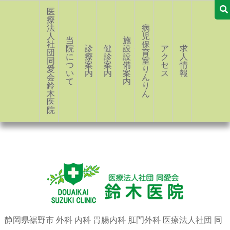
医
療
法
病
人
児
当
施
社
保
院
診
健
設・
ア
求
団
育
に
療
診
設
ク
人
同
室
つ
案
案
備
セ
情
愛
り
い
内
内
案
ス
報
会
ん
て
内
鈴
り
木
ん
医
院
静岡県裾野市 外科 内科 胃腸内科 肛門外科 医療法人社団 同