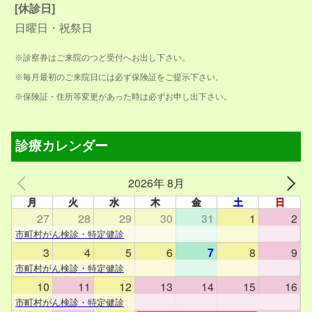
[休診日]
日曜日・祝祭日
※診察券はご来院のつど受付へお出し下さい。
※毎月最初のご来院日には必ず保険証をご提示下さい。
※保険証・住所等変更があった時は必ずお申し出下さい。
診療カレンダー
2026年 8月
月
火
水
木
金
土
日
27
28
29
30
31
1
2
市町村がん検診・特定健診
3
4
5
6
7
8
9
市町村がん検診・特定健診
10
11
12
13
14
15
16
市町村がん検診・特定健診