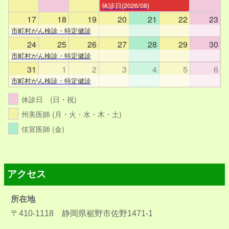
休診日(2026/08)
17
18
19
20
21
22
23
市町村がん検診・特定健診
24
25
26
27
28
29
30
市町村がん検診・特定健診
31
1
2
3
4
5
6
市町村がん検診・特定健診
休診日 (日・祝)
州美医師 (月・火・水・木・土)
佳宣医師 (金)
アクセス
所在地
〒410-1118 静岡県裾野市佐野1471-1