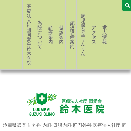
医
療
法
病
人
児
当
施
社
保
院
診
健
設・
ア
求
団
育
に
療
診
設
ク
人
同
室
つ
案
案
備
セ
情
愛
り
い
内
内
案
ス
報
会
ん
て
内
鈴
り
木
ん
医
院
静岡県裾野市 外科 内科 胃腸内科 肛門外科 医療法人社団 同