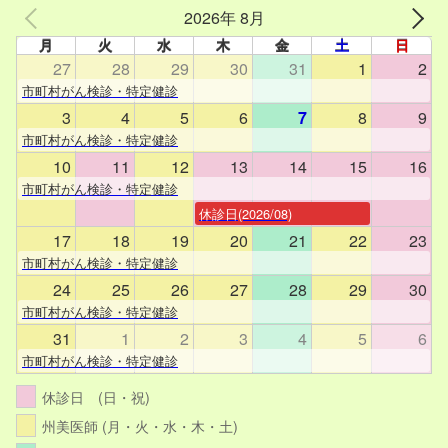
2026年 8月
月
火
水
木
金
土
日
27
28
29
30
31
1
2
市町村がん検診・特定健診
3
4
5
6
7
8
9
市町村がん検診・特定健診
10
11
12
13
14
15
16
市町村がん検診・特定健診
休診日(2026/08)
17
18
19
20
21
22
23
市町村がん検診・特定健診
24
25
26
27
28
29
30
市町村がん検診・特定健診
31
1
2
3
4
5
6
市町村がん検診・特定健診
休診日 (日・祝)
州美医師 (月・火・水・木・土)