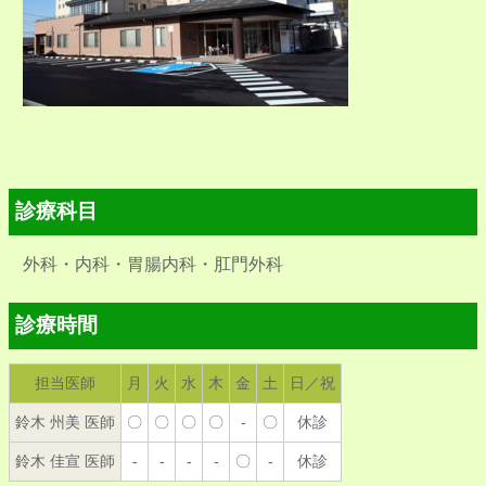
診療科目
外科・内科・胃腸内科・肛門外科
診療時間
担当医師
月
火
水
木
金
土
日／祝
鈴木 州美 医師
〇
〇
〇
〇
-
〇
休診
鈴木 佳宣 医師
-
-
-
-
〇
-
休診