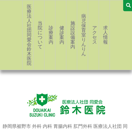
医
療
法
病
人
児
当
施
社
保
院
診
健
設・
ア
求
団
育
に
療
診
設
ク
人
同
室
つ
案
案
備
セ
情
愛
り
い
内
内
案
ス
報
会
ん
て
内
鈴
り
木
ん
医
院
静岡県裾野市 外科 内科 胃腸内科 肛門外科 医療法人社団 同