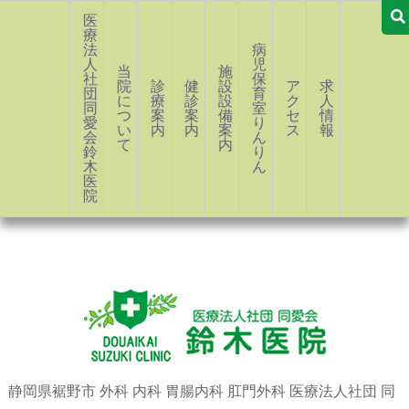
医
療
法
病
人
児
当
施
社
保
院
診
健
設・
ア
求
団
育
に
療
診
設
ク
人
同
室
つ
案
案
備
セ
情
愛
り
い
内
内
案
ス
報
会
ん
て
内
鈴
り
木
ん
医
院
静岡県裾野市 外科 内科 胃腸内科 肛門外科 医療法人社団 同