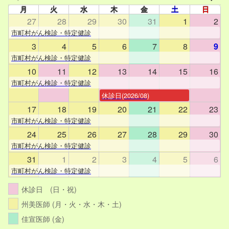
月
火
水
木
金
土
日
27
28
29
30
31
1
2
市町村がん検診・特定健診
3
4
5
6
7
8
9
市町村がん検診・特定健診
10
11
12
13
14
15
16
市町村がん検診・特定健診
休診日(2026/08)
17
18
19
20
21
22
23
市町村がん検診・特定健診
24
25
26
27
28
29
30
市町村がん検診・特定健診
31
1
2
3
4
5
6
市町村がん検診・特定健診
休診日 (日・祝)
州美医師 (月・火・水・木・土)
佳宣医師 (金)