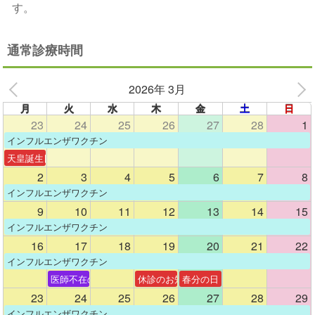
す。
通常診療時間
2026年 3月
月
火
水
木
金
土
日
23
24
25
26
27
28
1
インフルエンザワクチン
天皇誕生日
2
3
4
5
6
7
8
インフルエンザワクチン
9
10
11
12
13
14
15
インフルエンザワクチン
16
17
18
19
20
21
22
インフルエンザワクチン
医師不在のお知らせ
休診のお知らせ
春分の日
23
24
25
26
27
28
29
インフルエンザワクチン