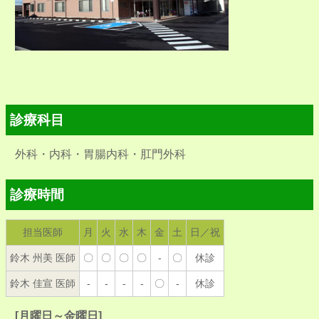
診療科目
外科・内科・胃腸内科・肛門外科
診療時間
担当医師
月
火
水
木
金
土
日／祝
鈴木 州美 医師
〇
〇
〇
〇
-
〇
休診
鈴木 佳宣 医師
-
-
-
-
〇
-
休診
[月曜日～金曜日]