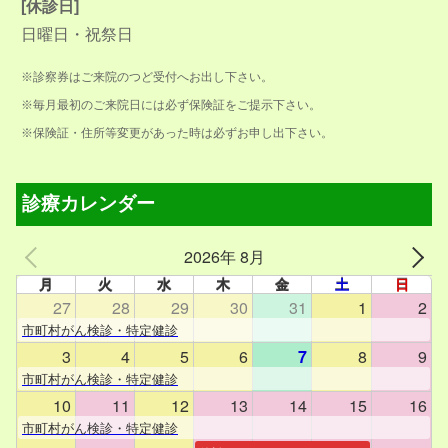
[休診日]
日曜日・祝祭日
※診察券はご来院のつど受付へお出し下さい。
※毎月最初のご来院日には必ず保険証をご提示下さい。
※保険証・住所等変更があった時は必ずお申し出下さい。
診療カレンダー
2026年 8月
月
火
水
木
金
土
日
27
28
29
30
31
1
2
市町村がん検診・特定健診
3
4
5
6
7
8
9
市町村がん検診・特定健診
10
11
12
13
14
15
16
市町村がん検診・特定健診