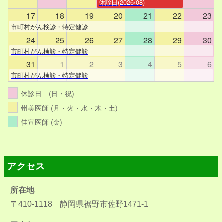
休診日(2026/08)
17
18
19
20
21
22
23
市町村がん検診・特定健診
24
25
26
27
28
29
30
市町村がん検診・特定健診
31
1
2
3
4
5
6
市町村がん検診・特定健診
休診日 (日・祝)
州美医師 (月・火・水・木・土)
佳宣医師 (金)
アクセス
所在地
〒410-1118 静岡県裾野市佐野1471-1