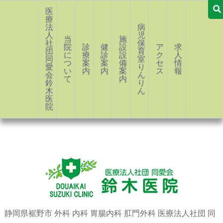
医
療
法
病
人
児
当
施
社
保
院
診
健
設・
ア
求
団
育
に
療
診
設
ク
人
同
室
つ
案
案
備
セ
情
愛
り
い
内
内
案
ス
報
会
ん
て
内
鈴
り
木
ん
医
院
静岡県裾野市 外科 内科 胃腸内科 肛門外科 医療法人社団 同